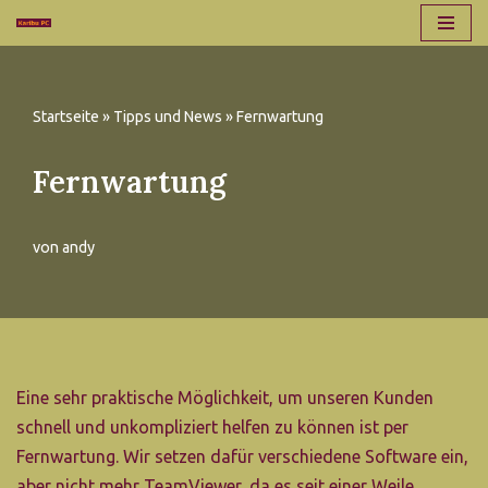
Zum
Inhalt
Startseite
»
Tipps und News
»
Fernwartung
springen
Fernwartung
von
andy
Eine sehr praktische Möglichkeit, um unseren Kunden
schnell und unkompliziert helfen zu können ist per
Fernwartung. Wir setzen dafür verschiedene Software ein,
aber nicht mehr TeamViewer, da es seit einer Weile